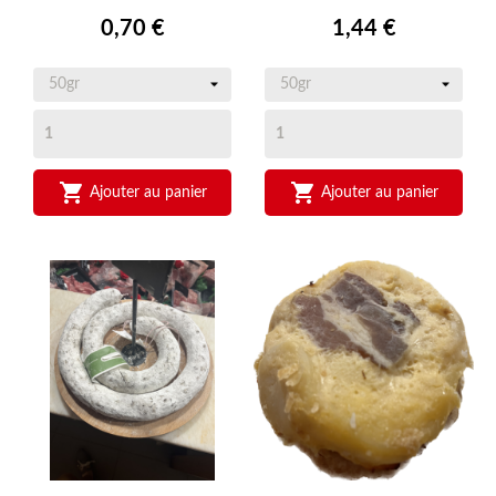
Prix
Prix
0,70 €
1,44 €


Ajouter au panier
Ajouter au panier