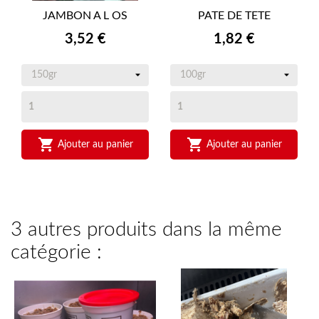
JAMBON A L OS
PATE DE TETE
Prix
Prix
3,52 €
1,82 €


Ajouter au panier
Ajouter au panier
3 autres produits dans la même
catégorie :