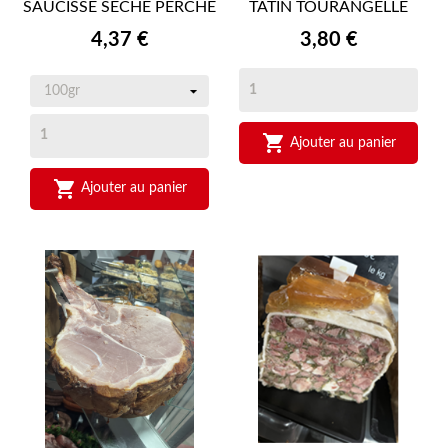
SAUCISSE SECHE PERCHE
TATIN TOURANGELLE
Prix
Prix
4,37 €
3,80 €

Ajouter au panier

Ajouter au panier