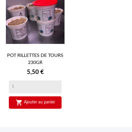
POT RILLETTES DE TOURS
230GR
Prix
5,50 €

Ajouter au panier