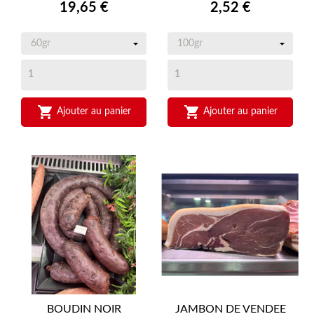
Prix
Prix
19,65 €
2,52 €


Ajouter au panier
Ajouter au panier
BOUDIN NOIR
JAMBON DE VENDEE