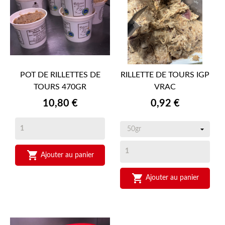
POT DE RILLETTES DE
RILLETTE DE TOURS IGP
TOURS 470GR
VRAC
Prix
Prix
10,80 €
0,92 €

Ajouter au panier

Ajouter au panier