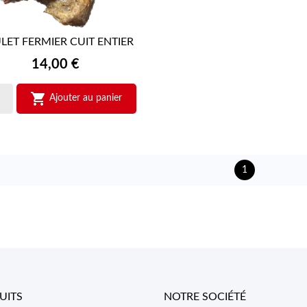
LET FERMIER CUIT ENTIER

APERÇU RAPIDE
Prix
14,00 €

Ajouter au panier
1
UITS
NOTRE SOCIÉTÉ