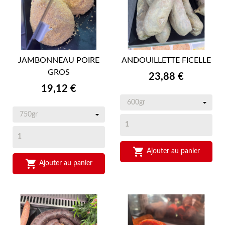
JAMBONNEAU POIRE
ANDOUILLETTE FICELLE
GROS
Prix
23,88 €
Prix
19,12 €

Ajouter au panier

Ajouter au panier