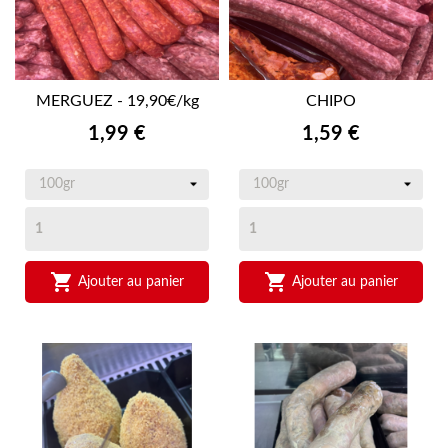
MERGUEZ - 19,90€/kg
CHIPO
Prix
Prix
1,99 €
1,59 €


Ajouter au panier
Ajouter au panier