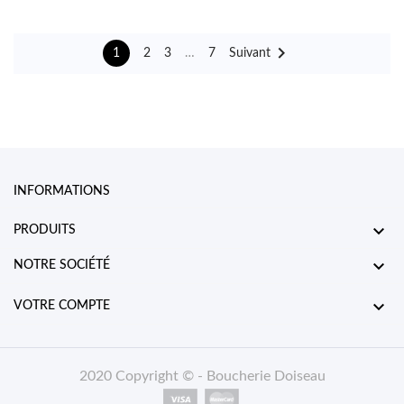

1
2
3
…
7
Suivant
INFORMATIONS

PRODUITS

NOTRE SOCIÉTÉ

VOTRE COMPTE
2020 Copyright © - Boucherie Doiseau