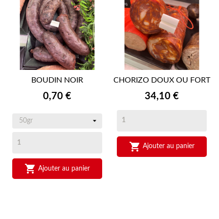
BOUDIN NOIR
CHORIZO DOUX OU FORT
Prix
Prix
0,70 €
34,10 €

Ajouter au panier

Ajouter au panier