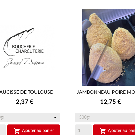
AUCISSE DE TOULOUSE
JAMBONNEAU POIRE MO


APERÇU RAPIDE
APERÇU RAPIDE
Prix
Prix
2,37 €
12,75 €


Ajouter au panier
Ajouter au pan