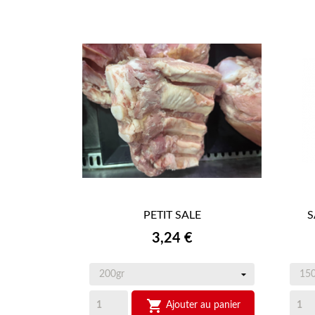
PETIT SALE
S

APERÇU RAPIDE
Prix
3,24 €

Ajouter au panier