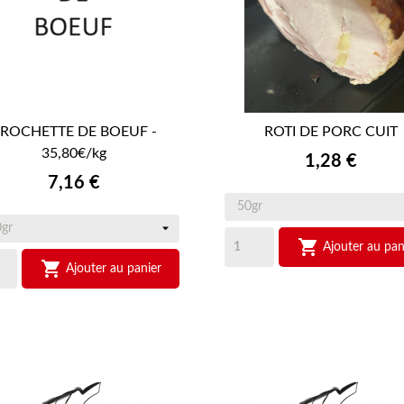
ROCHETTE DE BOEUF -
ROTI DE PORC CUIT


APERÇU RAPIDE
35,80€/kg
APERÇU RAPIDE
Prix
1,28 €
Prix
7,16 €

Ajouter au pan

Ajouter au panier