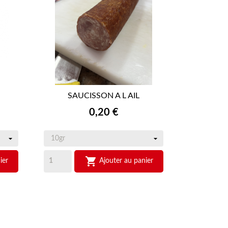
SAUCISSON A L AIL

APERÇU RAPIDE
Prix
0,20 €

ier
Ajouter au panier