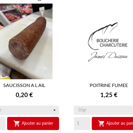
SAUCISSON A L AIL
POITRINE FUMEE


APERÇU RAPIDE
APERÇU RAPIDE
Prix
Prix
0,20 €
1,25 €


Ajouter au panier
Ajouter au pan