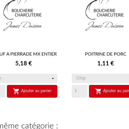
UF A PIERRADE MX ENTIER
POITRINE DE PORC


APERÇU RAPIDE
APERÇU RAPIDE
Prix
Prix
5,18 €
1,11 €


Ajouter au panier
Ajouter au pan
 même catégorie :