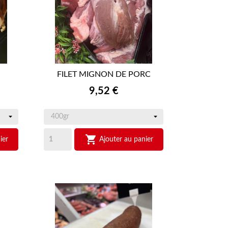
FILET MIGNON DE PORC

APERÇU RAPIDE
Prix
9,52 €

ier
Ajouter au panier