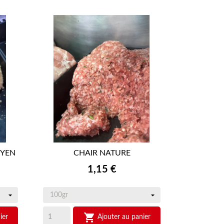
YEN
CHAIR NATURE

APERÇU RAPIDE
Prix
1,15 €

ier
Ajouter au panier