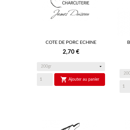
COTE DE PORC ECHINE
B

APERÇU RAPIDE
Prix
2,70 €

Ajouter au panier