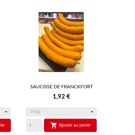
SAUCISSE DE FRANCKFORT

APERÇU RAPIDE
Prix
1,92 €

ier
Ajouter au panier