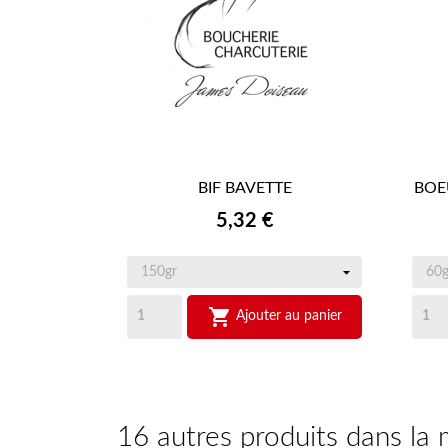
BIF BAVETTE
BOE

APERÇU RAPIDE
Prix
5,32 €

Ajouter au panier
16 autres produits dans la