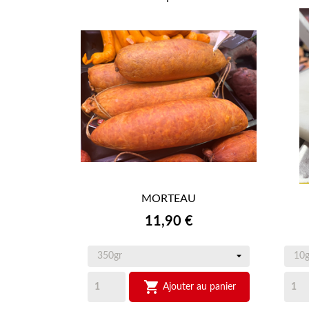
MORTEAU

APERÇU RAPIDE
Prix
11,90 €

Ajouter au panier