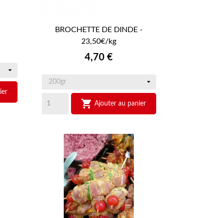
BROCHETTE DE DINDE -

APERÇU RAPIDE
23,50€/kg
Prix
4,70 €
ier

Ajouter au panier