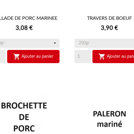
LLADE DE PORC MARINEE
TRAVERS DE BOEUF


APERÇU RAPIDE
APERÇU RAPIDE
Prix
Prix
3,08 €
3,90 €


Ajouter au panier
Ajouter au pan