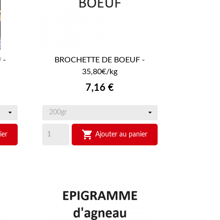
 -
BROCHETTE DE BOEUF -

APERÇU RAPIDE
35,80€/kg
Prix
7,16 €

ier
Ajouter au panier