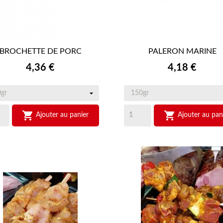
BROCHETTE DE PORC
PALERON MARINE


APERÇU RAPIDE
APERÇU RAPIDE
Prix
Prix
4,36 €
4,18 €


Ajouter au panier
Ajouter au pan