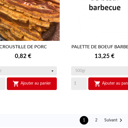
CROUSTILLE DE PORC
PALETTE DE BOEUF BARB


APERÇU RAPIDE
APERÇU RAPIDE
Prix
Prix
0,82 €
13,25 €


Ajouter au panier
Ajouter au pan

1
2
Suivant