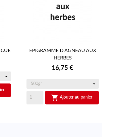
ECUE
EPIGRAMME D AGNEAU AUX

APERÇU RAPIDE
HERBES
Prix
16,75 €
ier

Ajouter au panier