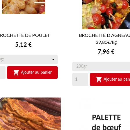
BROCHETTE DE POULET
BROCHETTE D AGNEAU


APERÇU RAPIDE
APERÇU RAPIDE
39,80€/kg
Prix
5,12 €
Prix
7,96 €

Ajouter au panier

Ajouter au pan