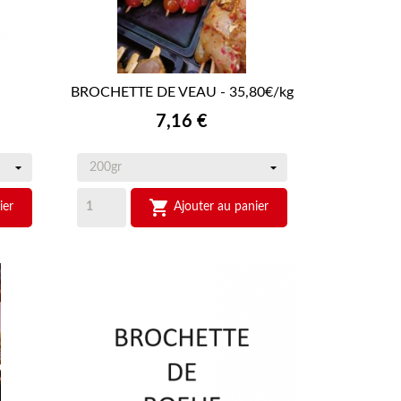
BROCHETTE DE VEAU - 35,80€/kg

APERÇU RAPIDE
Prix
7,16 €

ier
Ajouter au panier