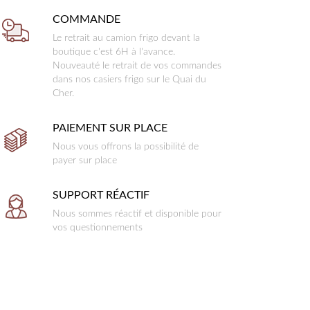
COMMANDE
Le retrait au camion frigo devant la
boutique c'est 6H à l'avance.
Nouveauté le retrait de vos commandes
dans nos casiers frigo sur le Quai du
Cher.
PAIEMENT SUR PLACE
Nous vous offrons la possibilité de
payer sur place
SUPPORT RÉACTIF
Nous sommes réactif et disponible pour
vos questionnements