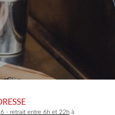
DRESSE
 - retrait entre 6h et 22h
à