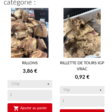
catégorie :
RILLONS
RILLETTE DE TOURS IGP
VRAC
Prix
3,86 €
Prix
0,92 €

Ajouter au panier