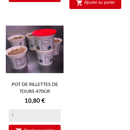

Ajouter au panier
POT DE RILLETTES DE
TOURS 470GR
Prix
10,80 €