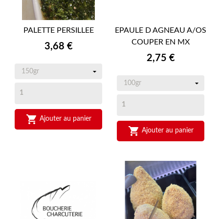
PALETTE PERSILLEE
EPAULE D AGNEAU A/OS
COUPER EN MX
Prix
3,68 €
Prix
2,75 €

Ajouter au panier

Ajouter au panier