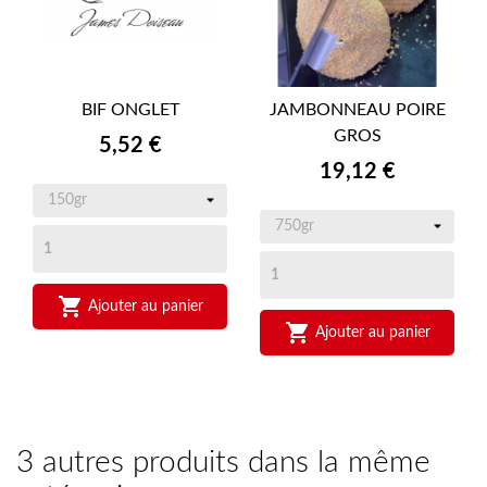
BIF ONGLET
JAMBONNEAU POIRE
GROS
Prix
5,52 €
Prix
19,12 €

Ajouter au panier

Ajouter au panier
3 autres produits dans la même