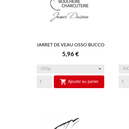
JARRET DE VEAU OSSO BUCCO

APERÇU RAPIDE
Prix
5,96 €

Ajouter au panier