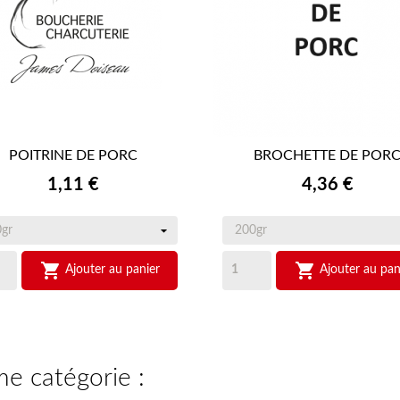
POITRINE DE PORC
BROCHETTE DE POR


APERÇU RAPIDE
APERÇU RAPIDE
Prix
Prix
1,11 €
4,36 €


Ajouter au panier
Ajouter au pan
me catégorie :