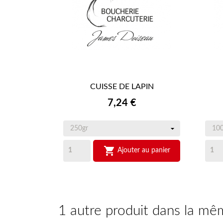
CUISSE DE LAPIN

APERÇU RAPIDE
Prix
7,24 €

Ajouter au panier
1 autre produit dans la mê