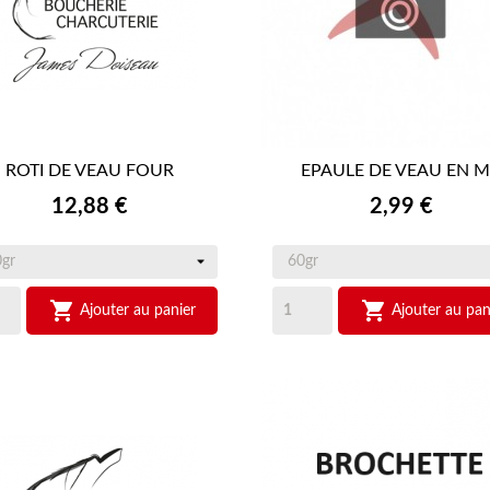
ROTI DE VEAU FOUR
EPAULE DE VEAU EN 


APERÇU RAPIDE
APERÇU RAPIDE
Prix
Prix
12,88 €
2,99 €


Ajouter au panier
Ajouter au pan