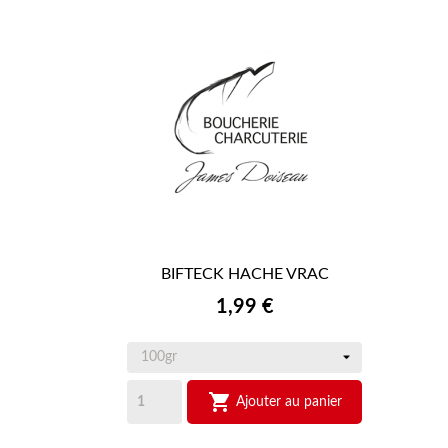
BIFTECK HACHE VRAC

APERÇU RAPIDE
Prix
1,99 €

Ajouter au panier