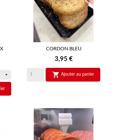
MX
CORDON BLEU

APERÇU RAPIDE
Prix
3,95 €

Ajouter au panier
ier