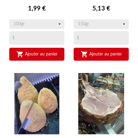
Prix
Prix
1,99 €
5,13 €


Ajouter au panier
Ajouter au panier