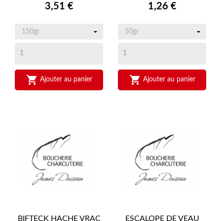
Prix
Prix
3,51 €
1,26 €


Ajouter au panier
Ajouter au panier
BIFTECK HACHE VRAC
ESCALOPE DE VEAU