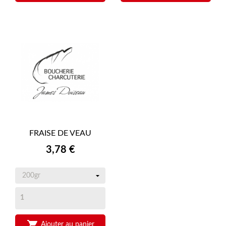
FRAISE DE VEAU
Prix
3,78 €

Ajouter au panier