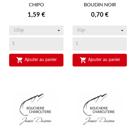
CHIPO
BOUDIN NOIR
Prix
Prix
1,59 €
0,70 €


Ajouter au panier
Ajouter au panier