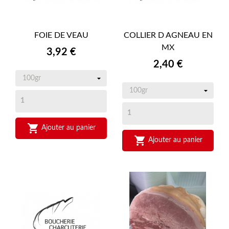
FOIE DE VEAU
COLLIER D AGNEAU EN
MX
Prix
3,92 €
Prix
2,40 €

Ajouter au panier

Ajouter au panier