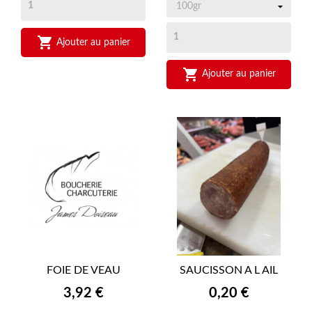

Ajouter au panier

Ajouter au panier
FOIE DE VEAU
SAUCISSON A L AIL
Prix
Prix
3,92 €
0,20 €