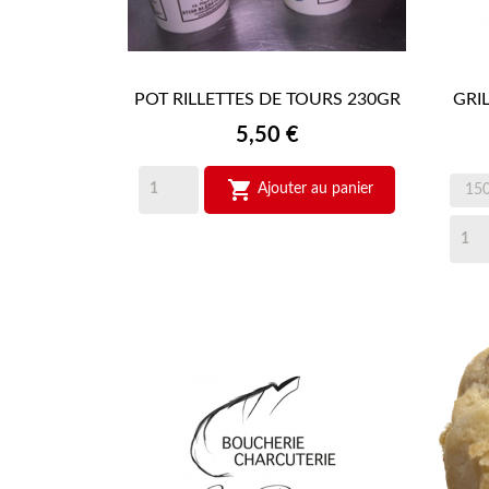
POT RILLETTES DE TOURS 230GR
GRI

APERÇU RAPIDE
Prix
5,50 €

Ajouter au panier