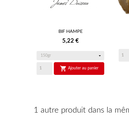
BIF HAMPE

APERÇU RAPIDE
Prix
5,22 €

Ajouter au panier
1 autre produit dans la mê