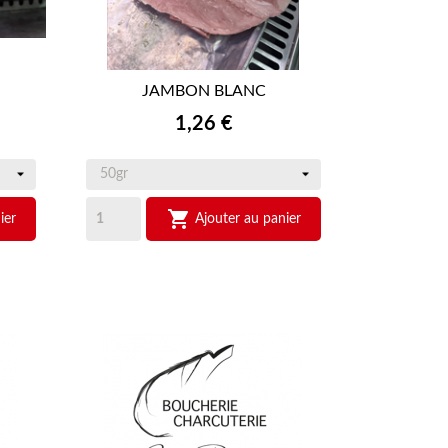
JAMBON BLANC

APERÇU RAPIDE
Prix
1,26 €

ier
Ajouter au panier