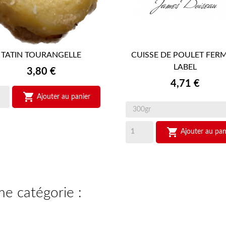
TATIN TOURANGELLE
CUISSE DE POULET FERM


APERÇU RAPIDE
APERÇU RAPIDE
LABEL
Prix
3,80 €
Prix
4,71 €

Ajouter au panier

Ajouter au pan
me catégorie :