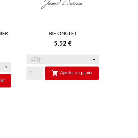
IER
BIF ONGLET

APERÇU RAPIDE
Prix
5,52 €

Ajouter au panier
ier