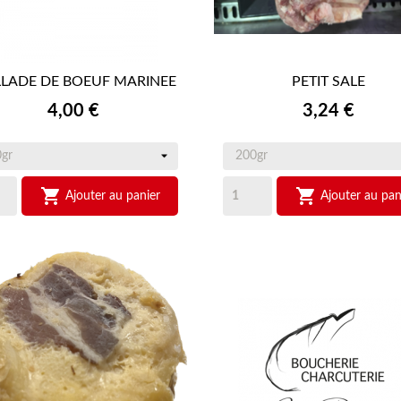
LLADE DE BOEUF MARINEE
PETIT SALE


APERÇU RAPIDE
APERÇU RAPIDE
Prix
Prix
4,00 €
3,24 €


Ajouter au panier
Ajouter au pan