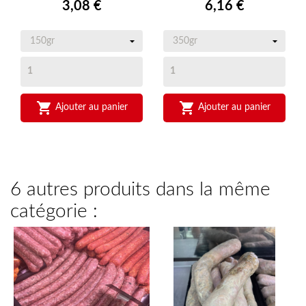
Prix
Prix
3,08 €
6,16 €


Ajouter au panier
Ajouter au panier
6 autres produits dans la même
catégorie :