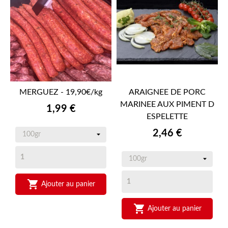
MERGUEZ - 19,90€/kg
ARAIGNEE DE PORC
MARINEE AUX PIMENT D
Prix
1,99 €
ESPELETTE
Prix
2,46 €

Ajouter au panier

Ajouter au panier