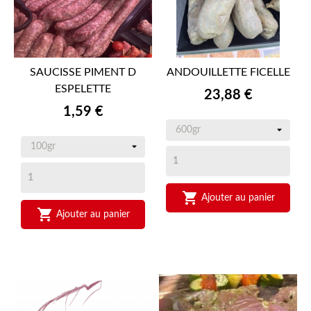
SAUCISSE PIMENT D
ANDOUILLETTE FICELLE
ESPELETTE
Prix
23,88 €
Prix
1,59 €

Ajouter au panier

Ajouter au panier