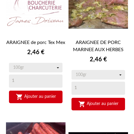
ARAIGNEE de porc Tex Mex
ARAIGNEE DE PORC
MARINEE AUX HERBES
Prix
2,46 €
Prix
2,46 €

Ajouter au panier

Ajouter au panier