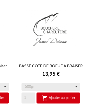
iser
BASSE COTE DE BOEUF A BRAISER

APERÇU RAPIDE
Prix
13,95 €

ier
Ajouter au panier