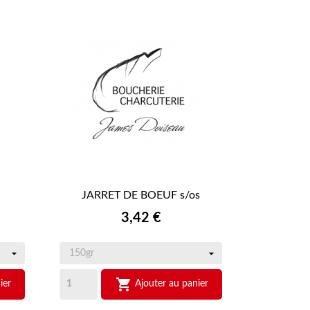
JARRET DE BOEUF s/os

APERÇU RAPIDE
Prix
3,42 €

ier
Ajouter au panier