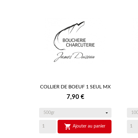
COLLIER DE BOEUF 1 SEUL MX

APERÇU RAPIDE
Prix
7,90 €

Ajouter au panier