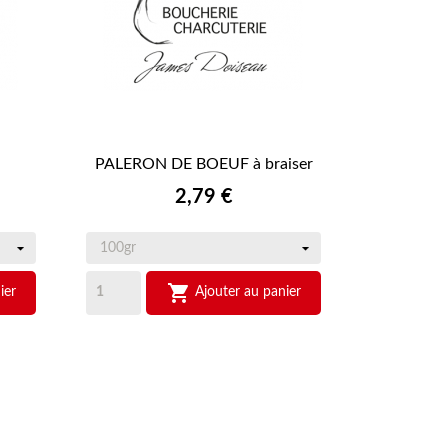
PALERON DE BOEUF à braiser

APERÇU RAPIDE
Prix
2,79 €

ier
Ajouter au panier