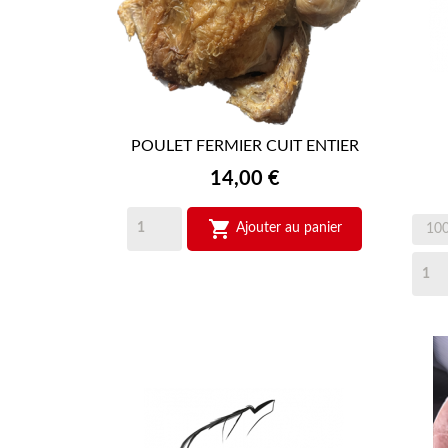
POULET FERMIER CUIT ENTIER

APERÇU RAPIDE
Prix
14,00 €

Ajouter au panier