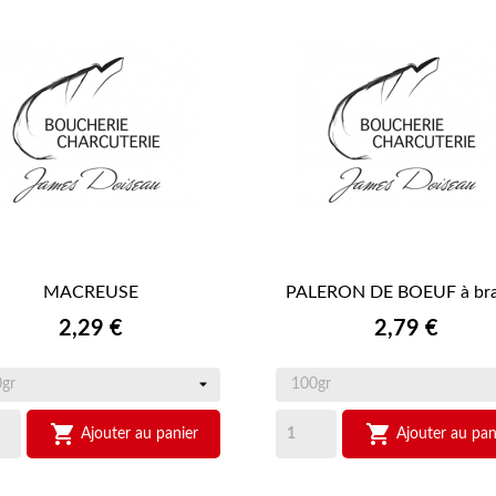
MACREUSE
PALERON DE BOEUF à bra


APERÇU RAPIDE
APERÇU RAPIDE
Prix
Prix
2,29 €
2,79 €


Ajouter au panier
Ajouter au pan