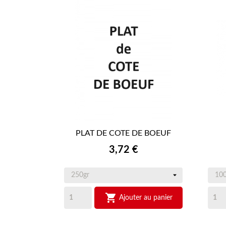
PLAT DE COTE DE BOEUF

APERÇU RAPIDE
Prix
3,72 €

Ajouter au panier