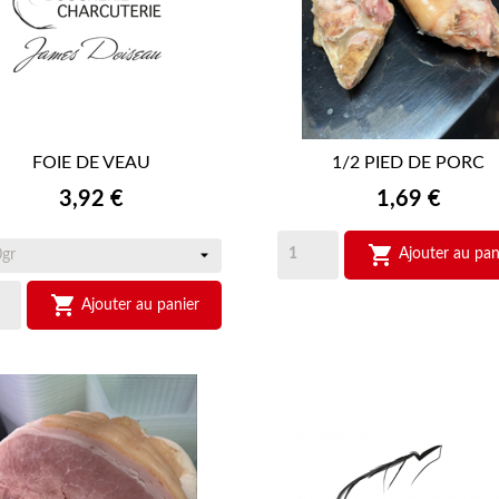
FOIE DE VEAU
1/2 PIED DE PORC


APERÇU RAPIDE
APERÇU RAPIDE
Prix
Prix
3,92 €
1,69 €

Ajouter au pan

Ajouter au panier