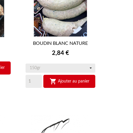
BOUDIN BLANC NATURE

APERÇU RAPIDE
Prix
2,84 €
ier

Ajouter au panier