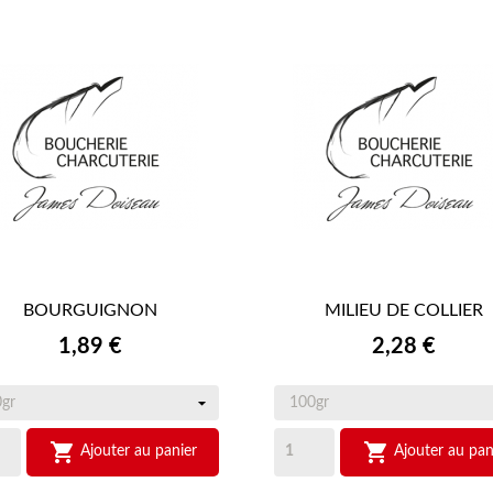
BOURGUIGNON
MILIEU DE COLLIER


APERÇU RAPIDE
APERÇU RAPIDE
Prix
Prix
1,89 €
2,28 €


Ajouter au panier
Ajouter au pan