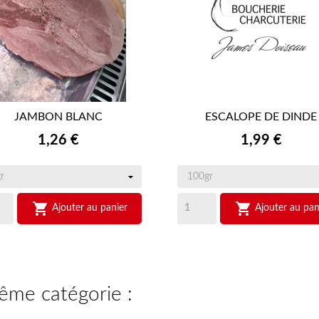
JAMBON BLANC
ESCALOPE DE DINDE


APERÇU RAPIDE
APERÇU RAPIDE
Prix
Prix
1,26 €
1,99 €


Ajouter au panier
Ajouter au pan
même catégorie :