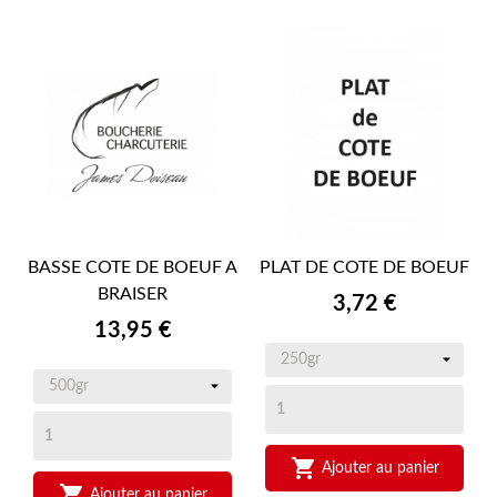
BASSE COTE DE BOEUF A
PLAT DE COTE DE BOEUF
BRAISER
Prix
3,72 €
Prix
13,95 €

Ajouter au panier

Ajouter au panier