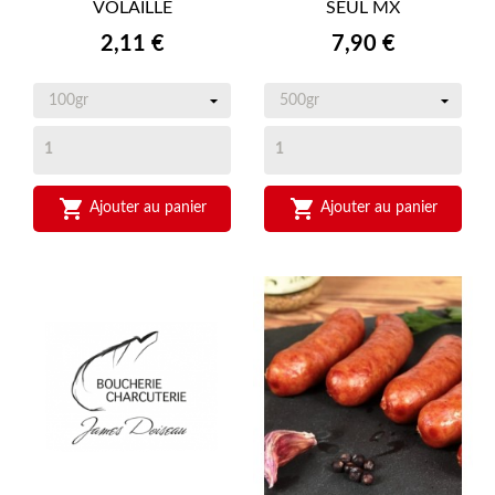
VOLAILLE
SEUL MX
Prix
Prix
2,11 €
7,90 €


Ajouter au panier
Ajouter au panier