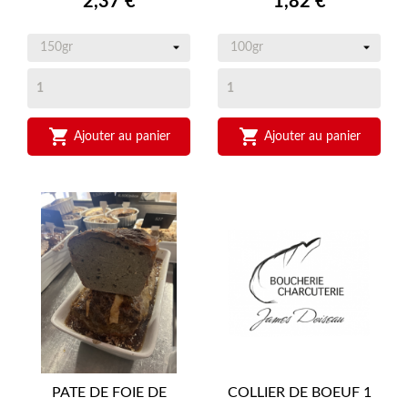
Prix
Prix
2,37 €
1,82 €


Ajouter au panier
Ajouter au panier
PATE DE FOIE DE
COLLIER DE BOEUF 1