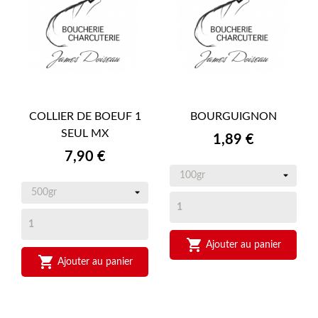
COLLIER DE BOEUF 1
BOURGUIGNON
SEUL MX
Prix
1,89 €
Prix
7,90 €

Ajouter au panier

Ajouter au panier