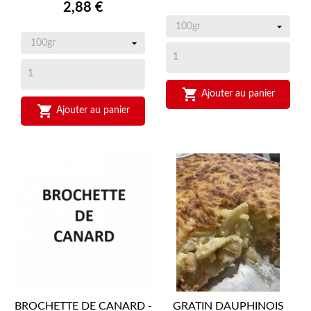
Prix
2,88 €

Ajouter au panier

Ajouter au panier
BROCHETTE DE CANARD -
GRATIN DAUPHINOIS