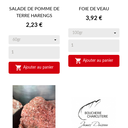
SALADE DE POMME DE
FOIE DE VEAU
TERRE HARENGS
Prix
3,92 €
Prix
2,23 €

Ajouter au panier

Ajouter au panier