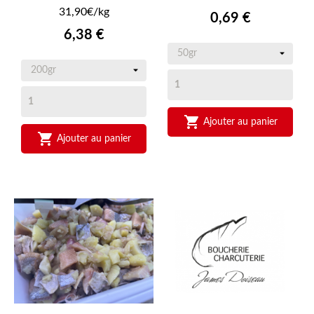
31,90€/kg
Prix
0,69 €
Prix
6,38 €

Ajouter au panier

Ajouter au panier