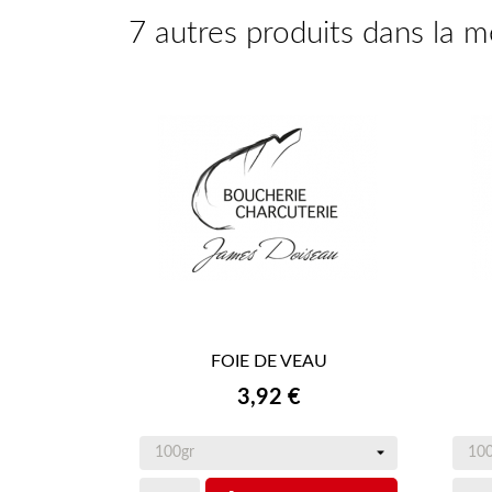
7 autres produits dans la 
FOIE DE VEAU

APERÇU RAPIDE
Prix
3,92 €