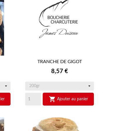
TRANCHE DE GIGOT

APERÇU RAPIDE
Prix
8,57 €

ier
Ajouter au panier