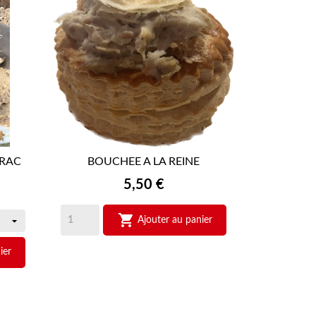
VRAC
BOUCHEE A LA REINE

APERÇU RAPIDE
Prix
5,50 €

Ajouter au panier
ier