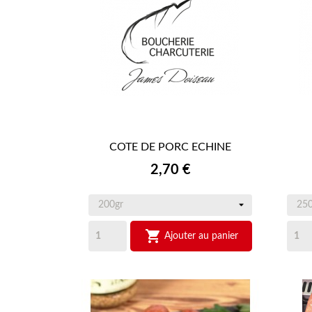
COTE DE PORC ECHINE

APERÇU RAPIDE
Prix
2,70 €

Ajouter au panier