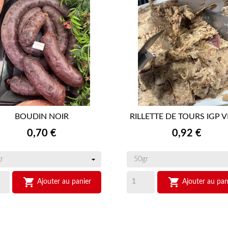
BOUDIN NOIR
RILLETTE DE TOURS IGP 


APERÇU RAPIDE
APERÇU RAPIDE
Prix
Prix
0,70 €
0,92 €


Ajouter au panier
Ajouter au pan