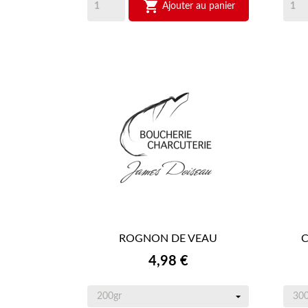

Ajouter au panier
ROGNON DE VEAU
C

APERÇU RAPIDE
Prix
4,98 €