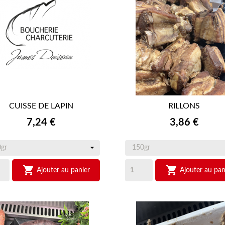
CUISSE DE LAPIN
RILLONS


APERÇU RAPIDE
APERÇU RAPIDE
Prix
Prix
7,24 €
3,86 €


Ajouter au panier
Ajouter au pan