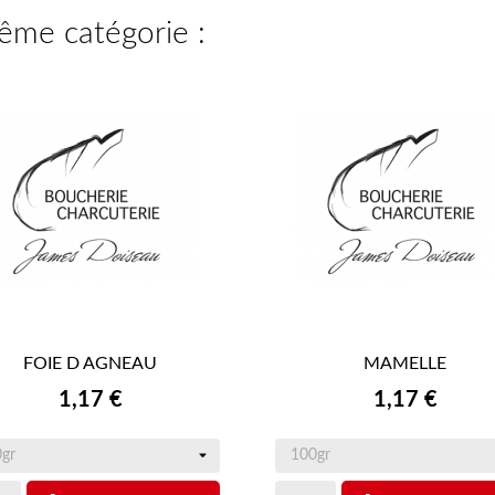
même catégorie :
FOIE D AGNEAU
MAMELLE


APERÇU RAPIDE
APERÇU RAPIDE
Prix
Prix
1,17 €
1,17 €