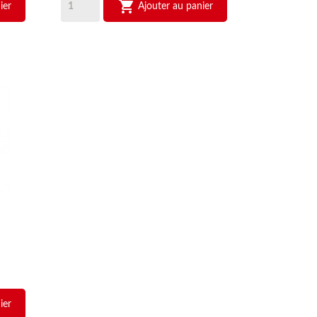

ier
Ajouter au panier
ier