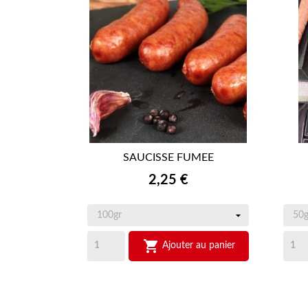
SAUCISSE FUMEE

APERÇU RAPIDE
Prix
2,25 €

Ajouter au panier