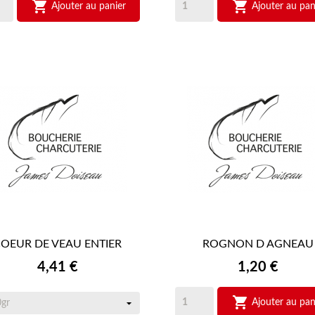


Ajouter au panier
Ajouter au pan
OEUR DE VEAU ENTIER
ROGNON D AGNEAU


APERÇU RAPIDE
APERÇU RAPIDE
Prix
Prix
4,41 €
1,20 €

Ajouter au pan