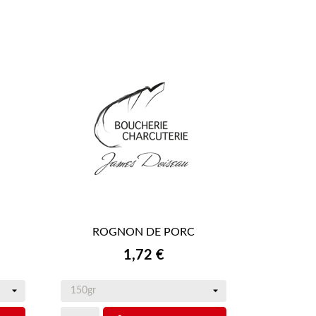
ROGNON DE PORC

APERÇU RAPIDE
Prix
1,72 €