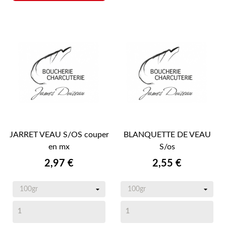
JARRET VEAU S/OS couper
BLANQUETTE DE VEAU
en mx
S/os
Prix
Prix
2,97 €
2,55 €