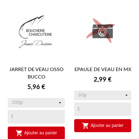
JARRET DE VEAU OSSO
EPAULE DE VEAU EN MX
BUCCO
Prix
2,99 €
Prix
5,96 €

Ajouter au panier

Ajouter au panier